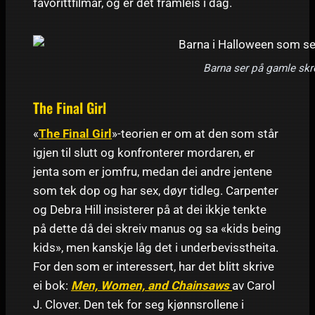
favorittfilmar, og er det framleis i dag.
Barna ser på gamle skre
The Final Girl
«
The Final Girl
»-teorien er om at den som står
igjen til slutt og konfronterer mordaren, er
jenta som er jomfru, medan dei andre jentene
som tek dop og har sex, døyr tidleg. Carpenter
og Debra Hill insisterer på at dei ikkje tenkte
på dette då dei skreiv manus og sa «kids being
kids», men kanskje låg det i underbevisstheita.
For den som er interessert, har det blitt skrive
ei bok:
Men, Women, and Chainsaws
av Carol
J. Clover. Den tek for seg kjønnsrollene i