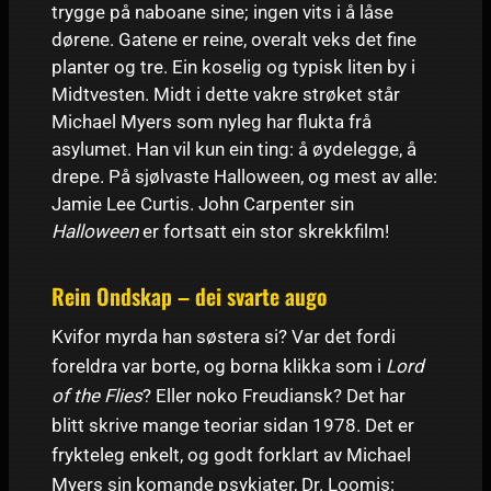
trygge på naboane sine; ingen vits i å låse
dørene. Gatene er reine, overalt veks det fine
planter og tre. Ein koselig og typisk liten by i
Midtvesten. Midt i dette vakre strøket står
Michael Myers som nyleg har flukta frå
asylumet. Han vil kun ein ting: å øydelegge, å
drepe. På sjølvaste Halloween, og mest av alle:
Jamie Lee Curtis. John Carpenter sin
Halloween
er fortsatt ein stor skrekkfilm!
Rein Ondskap – dei svarte augo
Kvifor myrda han søstera si? Var det fordi
foreldra var borte, og borna klikka som i
Lord
of the Flies
? Eller noko Freudiansk? Det har
blitt skrive mange teoriar sidan 1978. Det er
frykteleg enkelt, og godt forklart av Michael
Myers sin komande psykiater, Dr. Loomis: