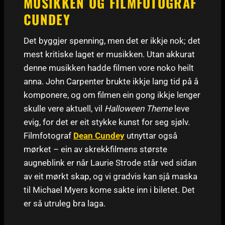
MUSIKKEN OG FILMFOTOGRAF
CUNDEY
Det byggjer spenning, men det er ikkje nok; det
mest kritiske laget er musikken. Utan akkurat
denne musikken hadde filmen vore noko heilt
anna. John Carpenter brukte ikkje lang tid på å
komponere, og om filmen ein gong ikkje lenger
skulle vere aktuell, vil
Halloween Theme
leve
evig, for det er eit stykke kunst for seg sjølv.
Filmfotograf
Dean Cundey
utnyttar også
mørket – ein av skrekkfilmens største
augneblink er når Laurie Strode står ved sidan
av eit mørkt skap, og vi gradvis kan sjå maska
til Michael Myers kome sakte inn i biletet. Det
er så utruleg bra laga.