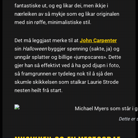
fantastiske ut, og eg likar dei, men ikkje i
nærleiken av så mykje som eg likar originalen
med sin røffe, minimalistiske stil.
Det må leggjast merke til at
John Carpenter
sin
Halloween
byggjer spenning (sakte, ja) og
unngår splatter og billige «jumpscares». Dette
gjer han så effektivt ved å ha god djupn i foto,
så framgrunnen er tydeleg nok til å sjå den
skumle skikkelsen som stalkar Laurie Strode
nesten heilt frå start.
Dette er 