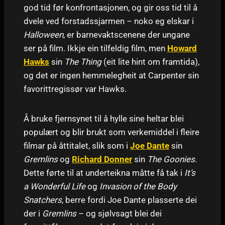
god tid før konfrontasjonen, og gir oss tid til å
dvele ved forstadssjarmen – noko eg elskar i
Halloween
, er barnevaktscenene der ungane
ser på film. Ikkje ein tilfeldig film, men
Howard
Hawks
sin
The Thing
(eit lite hint om framtida),
og det er ingen hemmelegheit at Carpenter sin
favorittregissør var Hawks.
Å bruke fjernsynet til å hylle sine heltar blei
populært og blir brukt som verkemiddel i fleire
filmar på åttitalet, slik som i
Joe Dante
sin
Gremlins
og
Richard Donner
sin
The Goonies
.
Dette førte til at underteikna måtte få tak i
It’s
a Wonderful Life
og
Invasion of the Body
Snatchers
, berre fordi Joe Dante plasserte dei
der i
Gremlins
– og sjølvsagt blei dei