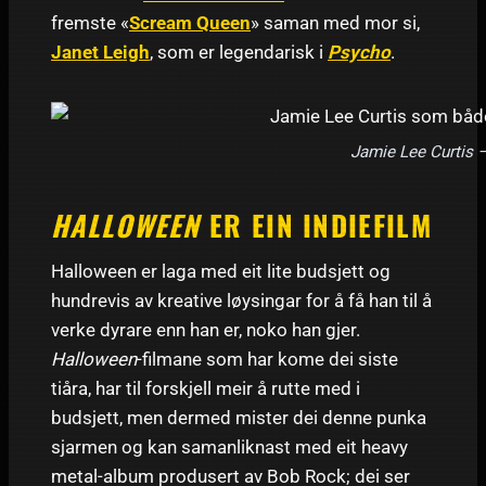
fremste «
Scream Queen
» saman med mor si,
Janet Leigh
, som er legendarisk i
Psycho
.
Jamie Lee Curtis –
HALLOWEEN
ER EIN INDIEFILM
Halloween er laga med eit lite budsjett og
hundrevis av kreative løysingar for å få han til å
verke dyrare enn han er, noko han gjer.
Halloween
-filmane som har kome dei siste
tiåra, har til forskjell meir å rutte med i
budsjett, men dermed mister dei denne punka
sjarmen og kan samanliknast med eit heavy
metal-album produsert av Bob Rock; dei ser