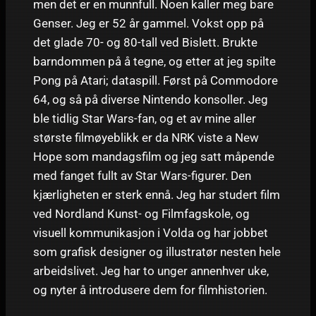
men det er en munnfull. Noen kaller meg bare
Genser. Jeg er 52 år gammel. Vokst opp på
det glade 70- og 80-tall ved Bislett. Brukte
barndommen på å tegne, og etter at jeg spilte
Pong på Atari; dataspill. Først på Commodore
64, og så på diverse Nintendo konsoller. Jeg
ble tidlig Star Wars-fan, og et av mine aller
største filmøyeblikk er da NRK viste a New
Hope som mandagsfilm og jeg satt måpende
med fanget fullt av Star Wars-figurer. Den
kjærligheten er sterk ennå. Jeg har studert film
ved Nordland Kunst- og Filmfagskole, og
visuell kommunikasjon i Volda og har jobbet
som grafisk designer og illustratør nesten hele
arbeidslivet. Jeg har to unger annenhver uke,
og nyter å introdusere dem for filmhistorien.