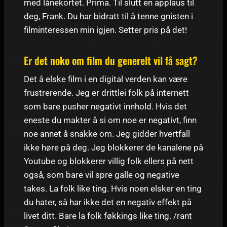
med lånekortet. Prima. Til slutt en applaus til
deg, Frank. Du har bidratt til å tenne gnisten i
filminteressen min igjen. Setter pris på det!
Er det noko om film du generelt vil få sagt?
Det å elske film i en digital verden kan være
frustrerende. Jeg er drittlei folk på internett
som bare pusher negativt innhold. Hvis det
eneste du makter å si om noe er negativt, finn
noe annet å snakke om. Jeg gidder hvertfall
ikke høre på deg. Jeg blokkerer de kanalene på
Youtube og blokkerer villig folk ellers på nett
også, som bare vil spre galle og negative
takes. La folk like ting. Hvis noen elsker en ting
du hater, så har ikke det en negativ effekt på
livet ditt. Bare la folk føkkings like ting. /rant