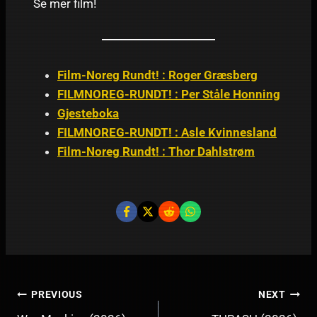
Se mer film!
Film-Noreg Rundt! : Roger Græsberg
FILMNOREG-RUNDT! : Per Ståle Honning
Gjesteboka
FILMNOREG-RUNDT! : Asle Kvinnesland
Film-Noreg Rundt! : Thor Dahlstrøm
INNLEGGSNAVIGERING
PREVIOUS
NEXT