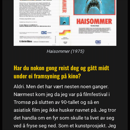
Haisommer (1975)
Har du nokon gong reist deg og gått midt
under ei framsyning på kino?
Aldri. Men det har vært nesten noen ganger.
Nærmest kom jeg da jeg var på filmfestival i
Tromsø på slutten av 90-tallet og så en
asiatisk film jeg ikke husker navnet på. Jeg tror
det handla om en fyr som skulle ta livet av seg
ved å fryse seg ned. Som et kunstprosjekt. Jeg