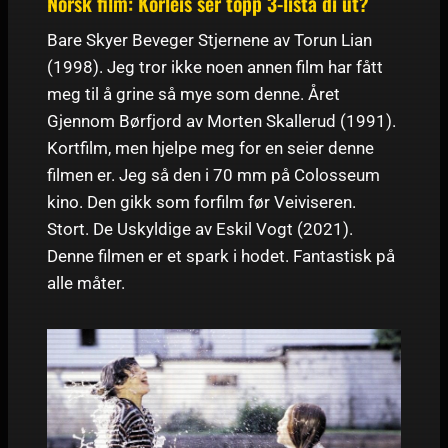
Norsk film: Korleis ser topp 3-lista di ut?
Bare Skyer Beveger Stjernene av Torun Lian
(1998). Jeg tror ikke noen annen film har fått
meg til å grine så mye som denne. Året
Gjennom Børfjord av Morten Skallerud (1991).
Kortfilm, men hjelpe meg for en seier denne
filmen er. Jeg så den i 70 mm på Colosseum
kino. Den gikk som forfilm før Veiviseren.
Stort. De Uskyldige av Eskil Vogt (2021).
Denne filmen er et spark i hodet. Fantastisk på
alle måter.