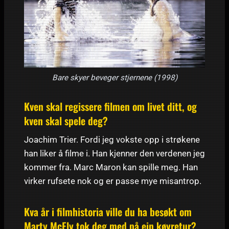
Bare skyer beveger stjernene (1998)
Kven skal regissere filmen om livet ditt, og
kven skal spele deg?
Joachim Trier. Fordi jeg vokste opp i strøkene
han liker å filme i. Han kjenner den verdenen jeg
kommer fra. Marc Maron kan spille meg. Han
virker rufsete nok og er passe mye misantrop.
Kva år i filmhistoria ville du ha besøkt om
Marty McFly tok deg med på ein køyretur?