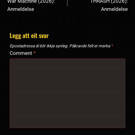
War Machine (2026):
THRASH (2026):
Anmeldelse
Anmeldelse
Legg att eit svar
Epostadressa di blir ikkje synleg.
Påkravde felt er merka
*
Comment
*