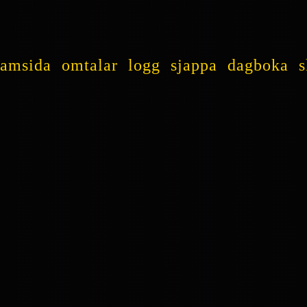
ramsida
omtalar
logg
sjappa
dagboka
s