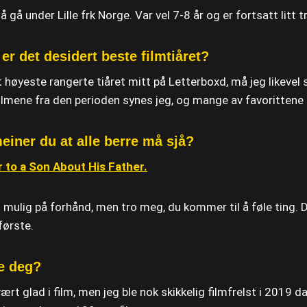
å gå under Lille frk Norge. Var vel 7-8 år og er fortsatt litt 
er det desidert beste filmtiåret?
 høyeste rangerte tiåret mitt på Letterboxd, må jeg likevel s
filmene fra den perioden synes jeg, og mange av favoritten
iner du at alle berre må sjå?
 to a Son About His Father.
t mulig på forhånd, men tro meg, du kommer til å føle ting. D
første.
te deg?
vært glad i film, men jeg ble nok skikkelig filmfrelst i 2019 