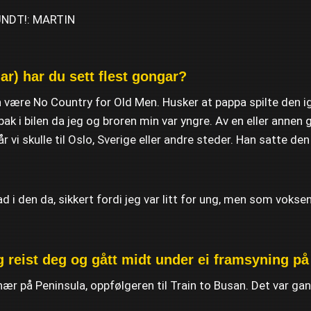
mar) har du sett flest gongar?
n være No Country for Old Men. Husker at pappa spilte den i
 i bilen da jeg og broren min var yngre. Av en eller annen 
r vi skulle til Oslo, Sverige eller andre steder. Han satte d
ad i den da, sikkert fordi jeg var litt for ung, men som voksen
 reist deg og gått midt under ei framsyning på
nær på Peninsula, oppfølgeren til Train to Busan. Det var gan