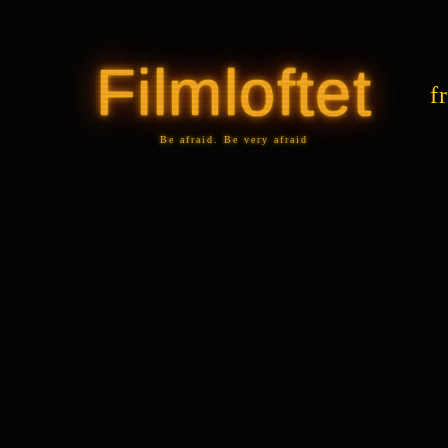
Skip
to
Filmloftet
content
f
Be afraid. Be very afraid