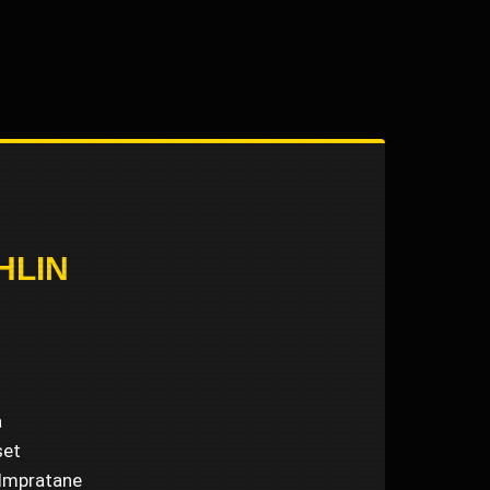
HLIN
å
set
filmpratane