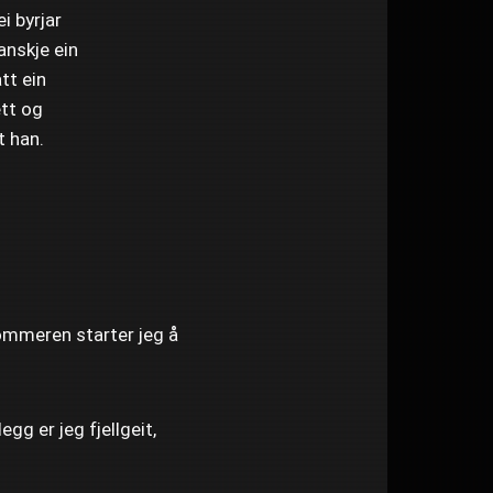
i byrjar
anskje ein
att ein
ett og
t han.
sommeren starter jeg å
egg er jeg fjellgeit,