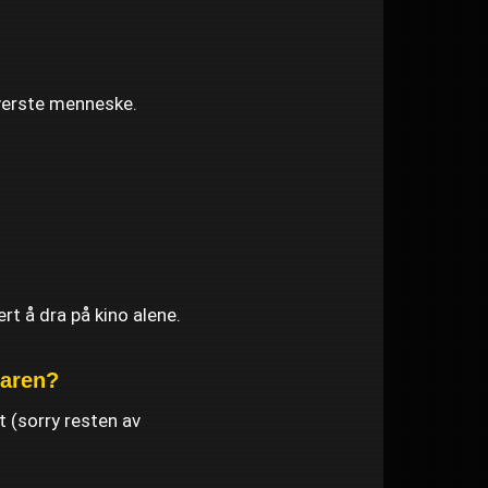
 verste menneske.
ert å dra på kino alene.
karen?
t (sorry resten av