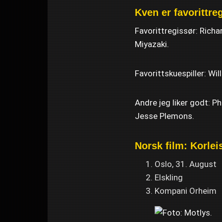
Kven er favorittre
Favorittregissør: Richa
Miyazaki.
Favorittskuespiller: Wil
Andre jeg liker godt: P
Jesse Plemons.
Norsk film: Korleis
Oslo, 31. August
Elskling
Kompani Orheim