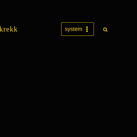
krekk
system