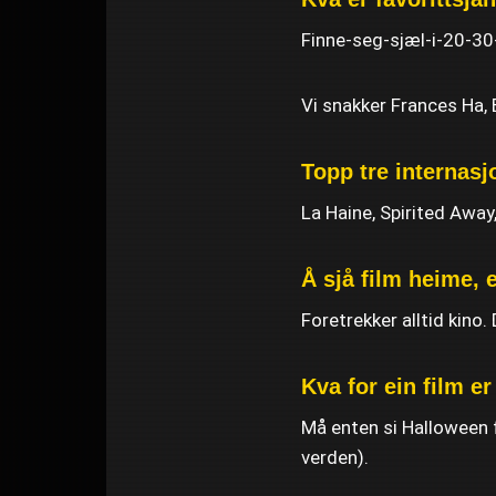
Finne-seg-sjæl-i-20-30
Vi snakker Frances Ha,
Topp tre internasj
La Haine, Spirited Awa
Å sjå film heime, 
Foretrekker alltid kino.
Kva for ein film e
Må enten si Halloween f
verden).