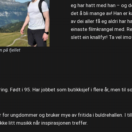
eg har hatt med han – og de
det å bli mange av! Han er k
av dei aller få eg aldri har h
einaste filmkrangel med. R
slett ein knallfyr! Ta vel imo
n på fjellet
ng. Født i 95. Har jobbet som butikksjef i flere år, men til 
r for ungdommer og bruker mye av fritida i buldrehallen. I till
kke litt musikk når inspirasjonen treffer.