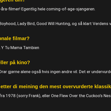
-åra-filmer! Egentlig hele coming-of-age-sjangeren.
 Boyhood, Lady Bird, Good Will Hunting, og så klart Verdens
onale filmar?
y, Y Tu Mama Tambien
eller på kino?
 Drar gjerne alene også hvis ingen andre vil. Det er undervurd
r etter di meining den mest overvurderte klassi
ra 1978 (sorry Frank), eller One Flew Over the Cuckoo’s Nes