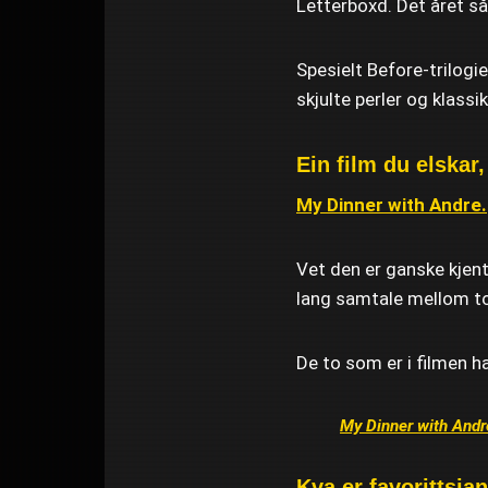
Letterboxd. Det året så
Spesielt Before-trilogien
skjulte perler og klassik
Ein film du elskar
My Dinner with Andre.
Vet den er ganske kjent 
lang samtale mellom to 
De to som er i filmen h
My Dinner with Andr
Kva er favorittsja