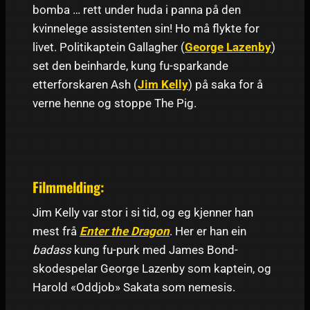
bomba … rett under huda i panna på den
kvinnelege assistenten sin! Ho må flykte for
livet. Politikaptein Gallagher (
George Lazenby
)
set den beinharde, kung fu-sparkande
etterforskaren Ash (
Jim Kelly
) på saka for å
verne henne og stoppe The Pig.
Filmmelding:
Jim Kelly var stor i si tid, og eg kjenner han
mest frå
Enter the Dragon
. Her er han ein
badass
kung fu-purk med James Bond-
skodespelar George Lazenby som kaptein, og
Harold «Oddjob» Sakata som nemesis.