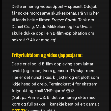
Dette er herleg videosøppel – spesielt Oddjob
får nokre morosame skurkescenar. På VHS her
til lands heitte filmen
Freeze Bomb
. Tenk om
Daniel Craig, Mads Mikkelsen og Iko Uwais
skulle dukke opp i ein B-film-exploitation om
nokre år? Alt er mogleg!
Frityrluktdom og videosjappesjarm:
Dette er ei solid B-film-oppleving som luktar
svidd (og frose) tvers gjennom TV-skjermen.
Her er det nunchakus, biljakter og eit plott som
ikkje heng på greip. Terningkast 4 for ekstrem
frityrlukt og knall VHS-sjarm! 🍟🥋
(Sett på Prime US. Bildet var herleg ekte med
korn og full pakke – kanskje best på eit gamalt
CRT-TV
, uansett kjekt!)