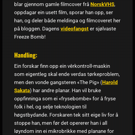
blar gjennom gamle filmcover frå
NorskVHS
,
oppdagar ein usett film, sporar han opp, ser
han, og deler både meldinga og filmcoveret her
på bloggen. Dagens
videofangst
er sjølvaste
Freeze Bomb!
Handling:
Ein forskar finn opp ein vêrkontroll-maskin
som eigentleg skal ende verdas tørkeproblem,
men den vonde gangsteren «The Pig» (
Harold
Sakata
) har andre planar. Han vil bruke
oppfinninga som ei «frysebombe» for å fryse
folk i hel, og selje teknologien til
høgstbydande. Forskaren tek sitt eige liv for å
stoppe han, men før det opererer han i all
løyndom inn ei mikrobrikke med planane for