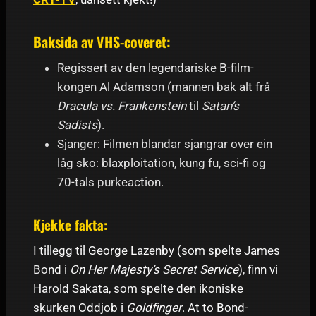
Baksida av VHS-coveret
:
Regissert av den legendariske B-film-
kongen Al Adamson (mannen bak alt frå
Dracula vs. Frankenstein
til
Satan’s
Sadists
).
Sjanger: Filmen blandar sjangrar over ein
låg sko: blaxploitation, kung fu, sci-fi og
70-tals purkeaction.
Kjekke fakta:
I tillegg til George Lazenby (som spelte James
Bond i
On Her Majesty’s Secret Service
), finn vi
Harold Sakata, som spelte den ikoniske
skurken Oddjob i
Goldfinger
. At to Bond-