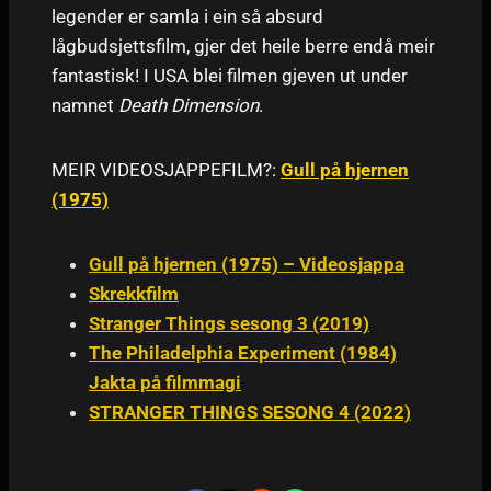
legender er samla i ein så absurd
lågbudsjettsfilm, gjer det heile berre endå meir
fantastisk! I USA blei filmen gjeven ut under
namnet
Death Dimension
.
MEIR VIDEOSJAPPEFILM?:
Gull på hjernen
(1975)
Gull på hjernen (1975) – Videosjappa
Skrekkfilm
Stranger Things sesong 3 (2019)
The Philadelphia Experiment (1984)
Jakta på filmmagi
STRANGER THINGS SESONG 4 (2022)