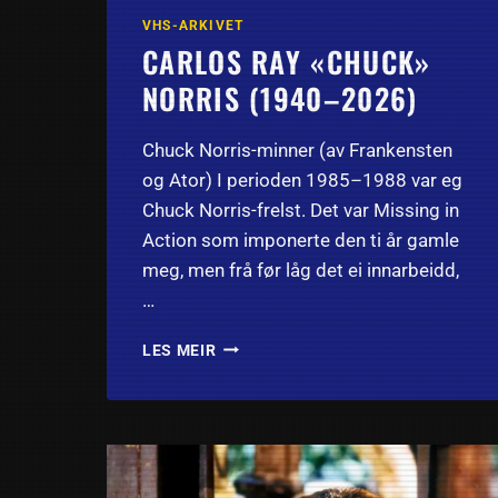
VHS-ARKIVET
CARLOS RAY «CHUCK»
NORRIS (1940–2026)
Chuck Norris-minner (av Frankensten
og Ator) I perioden 1985–1988 var eg
Chuck Norris-frelst. Det var Missing in
Action som imponerte den ti år gamle
meg, men frå før låg det ei innarbeidd,
…
CARLOS
LES MEIR
RAY
«CHUCK»
NORRIS
(1940–
2026)