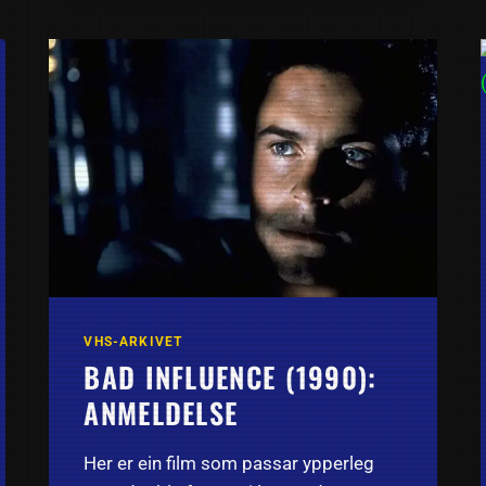
REMAGEN
(1969)
–
EIT
EKTE
KRIGSEVENTYR
VHS-ARKIVET
BAD INFLUENCE (1990):
ANMELDELSE
Her er ein film som passar ypperleg