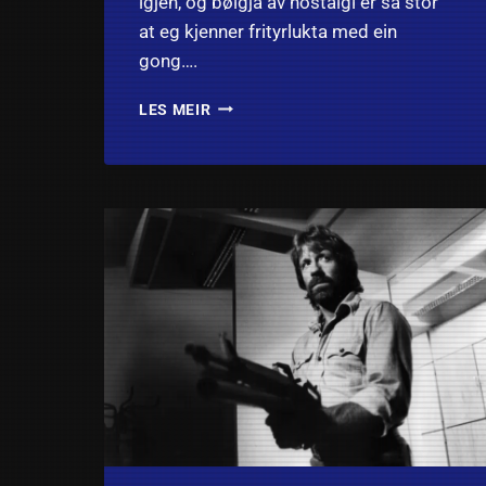
igjen, og bølgja av nostalgi er så stor
at eg kjenner frityrlukta med ein
gong….
WHAT’S
LES MEIR
NEW PUSSYCAT?
(1965):
ANMELDELSE