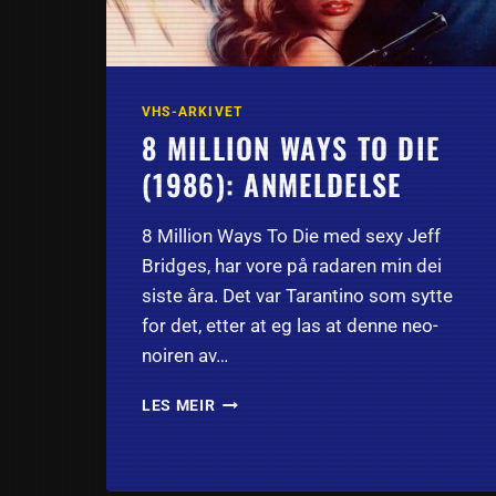
VHS-ARKIVET
8 MILLION WAYS TO DIE
(1986): ANMELDELSE
8 Million Ways To Die med sexy Jeff
Bridges, har vore på radaren min dei
siste åra. Det var Tarantino som sytte
for det, etter at eg las at denne neo-
noiren av…
8
LES MEIR
MILLION
WAYS
TO
DIE