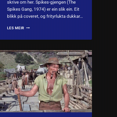
skrive om her. Spikes-gjengen (The
Spikes Gang, 1974) er ein slik ein. Eit
blikk på coveret, og frityrlukta dukkar…
WESTERNFILM
LES MEIR
TIPS:
SPIKES-
GJENGEN
OG
SKJEBNETIMER