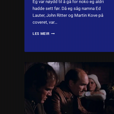
Eg var nøydd til å gå for noko eg aldri
hadde sett før. Då eg såg namna Ed
Lauter, John Ritter og Martin Kove på
coveret, var…
MERCENARY (1996):
LES MEIR
ANMELDELSE