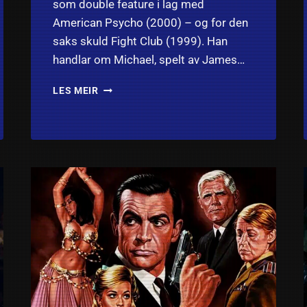
som double feature i lag med
American Psycho (2000) – og for den
saks skuld Fight Club (1999). Han
handlar om Michael, spelt av James…
BAD
LES MEIR
INFLUENCE
(1990):
ANMELDELSE