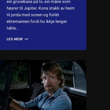
ein gruvebase på Io, ein måne som
høyrer til Jupiter. Kona stakk av heim
til jorda med sonen og forlét
ektemannen fordi ho ikkje lenger
takla…
OUTLAND
LES MEIR
(1981):
ANMELDELSE