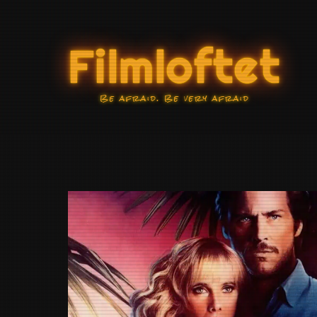
Skip
to
Filmloftet
content
Be afraid. Be very afraid