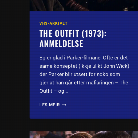
VHS-ARKIVET
THE OUTFIT (1973):
ANMELDELSE
Eg er glad i Parker-filmane. Ofte er det
same konseptet (ikkje ulikt John Wick)
der Parker blir utsett for noko som
gjer at han går etter mafiaringen – The
Outfit – og…
THE
LES MEIR
OUTFIT
(1973):
ANMELDELSE