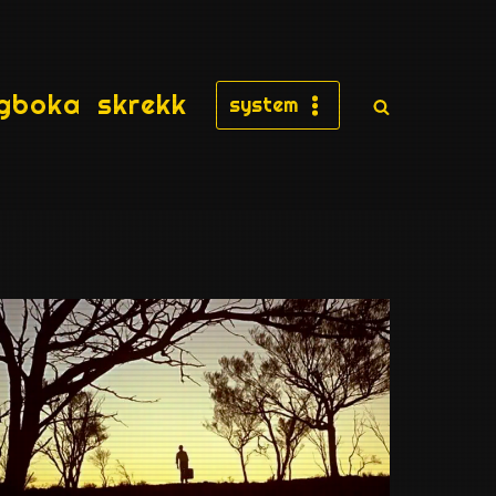
gboka
skrekk
system