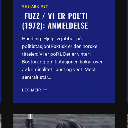
VHS-ARKIVET
FUZZ / VI ER POL’TI
(1972): ANMELDELSE
Handling: Hjelp, vi jobbar på
politistasjon! Faktisk er den norske
tittelen: Vi er pol’ti. Det er vinter i
Boston, og politistasjonen kokar over
av kriminalitet i aust og vest. Mest
sentralt står…
FUZZ
LES MEIR
/
VI
ER
POL’TI
(1972):
ANMELDELSE