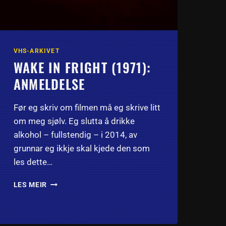
VHS-ARKIVET
WAKE IN FRIGHT (1971):
ANMELDELSE
Før eg skriv om filmen må eg skrive litt
om meg sjølv. Eg slutta å drikke
alkohol – fullstendig – i 2014, av
grunnar eg ikkje skal kjede den som
les dette…
WAKE
LES MEIR
IN
FRIGHT
(1971):
ANMELDELSE