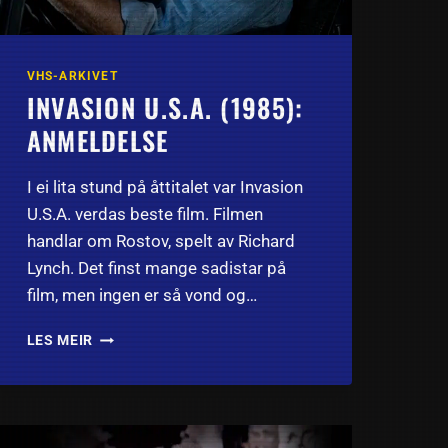
VHS-ARKIVET
INVASION U.S.A. (1985):
ANMELDELSE
I ei lita stund på åttitalet var Invasion
U.S.A. verdas beste film. Filmen
handlar om Rostov, spelt av Richard
Lynch. Det finst mange sadistar på
film, men ingen er så vond og…
INVASION
LES MEIR
U.S.A.
(1985):
ANMELDELSE