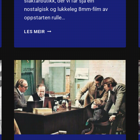
slaktarbutikk, der vi får sjå ein
nostalgisk og lukkeleg 8mm-film av
oppstarten rulle…
OUT
LES MEIR
COLD
(1989):
ANMELDELSE