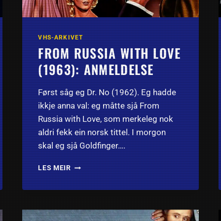
VHS-ARKIVET
FROM RUSSIA WITH LOVE
(1963): ANMELDELSE
Først såg eg Dr. No (1962). Eg hadde
ikkje anna val: eg måtte sjå From
Russia with Love, som merkeleg nok
aldri fekk ein norsk tittel. I morgon
skal eg sjå Goldfinger….
FROM
LES MEIR
RUSSIA
WITH
LOVE
(1963):
ANMELDELSE