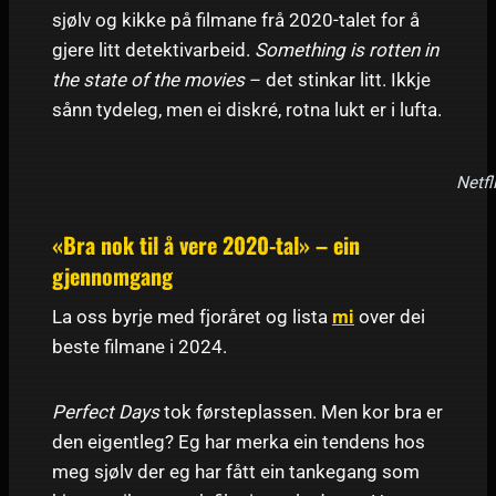
sjølv og kikke på filmane frå 2020-talet for å
gjere litt detektivarbeid.
Something is rotten in
the state of the movies
– det stinkar litt. Ikkje
sånn tydeleg, men ei diskré, rotna lukt er i lufta.
Netfl
«Bra nok til å vere 2020-tal» – ein
gjennomgang
La oss byrje med fjoråret og lista
mi
over dei
beste filmane i 2024.
Perfect Days
tok førsteplassen. Men kor bra er
den eigentleg? Eg har merka ein tendens hos
meg sjølv der eg har fått ein tankegang som