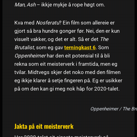
Man
,
Ash
– ikkje mykje å rope høgt om.
Kva med
Nosferatu
? Ein film som allereie er
gjort så bra hundre gonger før. Nei, den er kun
visuelt vakker, og det er alt. Så er det
The
Brutalist
, som eg gav
terningkast 6
. Som
Oppenheimer
har den eit potensial til å bli
rekna som eit meisterverk i framtida, men eg
tvilar. Midtvegs skjer det noko med den filmen
eg ikkje klarer å setje fingeren på. Eg er usikker
på om den kan gi meg nok håp for 2020-talet.
Oppenheimer / The Brut
Jakta på eit meisterverk