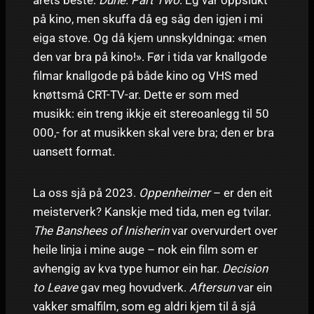
på kino, men skuffa då eg såg den igjen i mi
eiga stove. Og då kjem unnskyldninga: «men
den var bra på kino!». Før i tida var knallgode
filmar knallgode på både kino og VHS med
knøttsmå CRT-TV-ar. Dette er som med
musikk: ein treng ikkje eit stereoanlegg til 50
000,- for at musikken skal vere bra; den er bra
uansett format.
La oss sjå på 2023.
Oppenheimer
– er den eit
meisterverk? Kanskje med tida, men eg tvilar.
The Banshees of Inisherin
var overvurdert over
heile linja i mine auge – nok ein film som er
avhengig av kva type humor ein har.
Decision
to Leave
gav meg hovudverk.
Aftersun
var ein
vakker smalfilm, som eg aldri kjem til å sjå