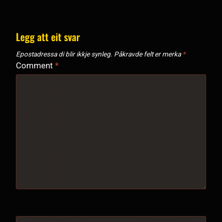
Legg att eit svar
Epostadressa di blir ikkje synleg.
Påkravde felt er merka
*
Comment
*