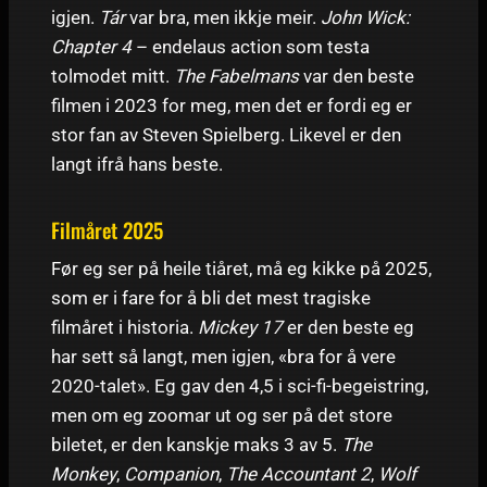
igjen.
Tár
var bra, men ikkje meir.
John Wick:
Chapter 4
– endelaus action som testa
tolmodet mitt.
The Fabelmans
var den beste
filmen i 2023 for meg, men det er fordi eg er
stor fan av Steven Spielberg. Likevel er den
langt ifrå hans beste.
Filmåret 2025
Før eg ser på heile tiåret, må eg kikke på 2025,
som er i fare for å bli det mest tragiske
filmåret i historia.
Mickey 17
er den beste eg
har sett så langt, men igjen, «bra for å vere
2020-talet». Eg gav den 4,5 i sci-fi-begeistring,
men om eg zoomar ut og ser på det store
biletet, er den kanskje maks 3 av 5.
The
Monkey
,
Companion
,
The Accountant 2
,
Wolf