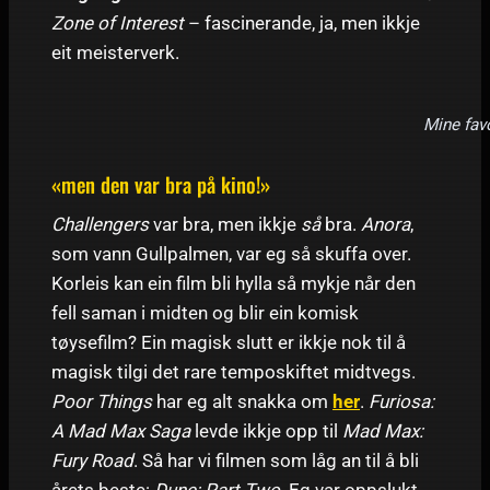
Zone of Interest
– fascinerande, ja, men ikkje
eit meisterverk.
Mine favo
«men den var bra på kino!»
Challengers
var bra, men ikkje
så
bra.
Anora
,
som vann Gullpalmen, var eg så skuffa over.
Korleis kan ein film bli hylla så mykje når den
fell saman i midten og blir ein komisk
tøysefilm? Ein magisk slutt er ikkje nok til å
magisk tilgi det rare temposkiftet midtvegs.
Poor Things
har eg alt snakka om
her
.
Furiosa:
A Mad Max Saga
levde ikkje opp til
Mad Max:
Fury Road
. Så har vi filmen som låg an til å bli
årets beste:
Dune: Part Two
. Eg var oppslukt