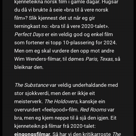
kjenneteikna norsk film i gamle dagar. Hugsar
du då vi brukte å seie «bra til å vere norsk
film»? Slik kjennest det ut når eg gir
terningkast no: «bra til å vere 2020-talet».
Perfect Days
er ein veldig god og enkel film
som fortener ei topp 10-plassering for 2024.
Men om eg skal vurdere den opp mot andre
Wim Wenders-filmar, til dømes
Paris, Texas
, så
bleiknar den.
The Substance
var veldig underhaldande med
stor sjokkverdi, men den er ikkje eit
meisterverk.
The Holdovers
, kanskje ein
overvurdert «feelgood»-film.
Red Rooms
var
bra, men eg kjem neppe til å sjå den igjen. Eit
kjenneteikn på filmar frå 2020-talet:
eingongsfilmar
. Så har vi den kritikarroste
The