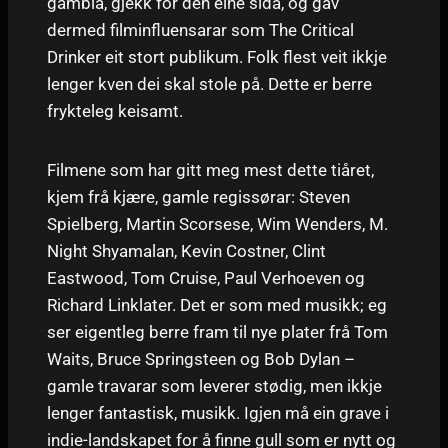
gambla, gjekk for den eine sida, og gav
dermed filminfluensarar som The Critical
Drinker eit stort publikum. Folk flest veit ikkje
lenger kven dei skal stole på. Dette er berre
frykteleg keisamt.
Filmene som har gitt meg mest dette tiåret,
kjem frå kjære, gamle regissørar: Steven
Spielberg, Martin Scorsese, Wim Wenders, M.
Night Shyamalan, Kevin Costner, Clint
Eastwood, Tom Cruise, Paul Verhoeven og
Richard Linklater. Det er som med musikk; eg
ser eigentleg berre fram til nye plater frå Tom
Waits, Bruce Springsteen og Bob Dylan –
gamle travarar som leverer stødig, men ikkje
lenger fantastisk, musikk. Igjen må ein grave i
indie-landskapet for å finne gull som er nytt og