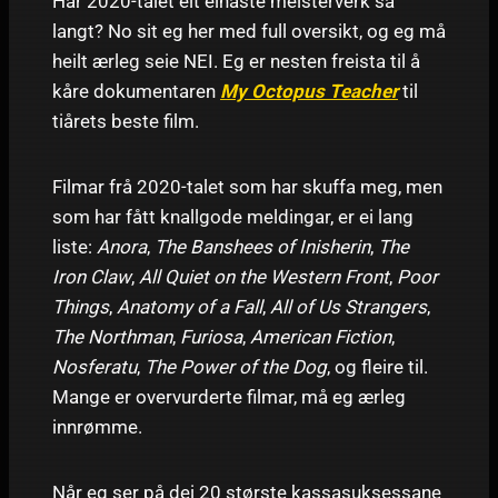
Har 2020-talet eit einaste meisterverk så
langt? No sit eg her med full oversikt, og eg må
heilt ærleg seie NEI. Eg er nesten freista til å
kåre dokumentaren
My Octopus Teacher
til
tiårets beste film.
Filmar frå 2020-talet som har skuffa meg, men
som har fått knallgode meldingar, er ei lang
liste:
Anora
,
The Banshees of Inisherin
,
The
Iron Claw
,
All Quiet on the Western Front
,
Poor
Things
,
Anatomy of a Fall
,
All of Us Strangers
,
The Northman
,
Furiosa
,
American Fiction
,
Nosferatu
,
The Power of the Dog
, og fleire til.
Mange er overvurderte filmar, må eg ærleg
innrømme.
Når eg ser på dei 20 største kassasuksessane