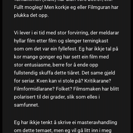
Fullt mogleg! Men korkje eg eller Filmguran har
plukka det opp.
Vi lever i ei tid med stor forvirring, der meldarar
hyllar film etter film og slenger terningkast
som om det var ein fyllefest. Eg har ikkje tal på
kor mange gonger eg har sett ein film med
stor entusiasme, berre for å ende opp
fullstendig skuffa dette tiåret. Det same gjeld
for seriar. Kven kan vi stole på? Kritikarane?
Filmformidlarane? Folket? Filmsmaken har blitt
polarisert til dei grader, slik som elles i
samfunnet.
Eg har ikkje tenkt å skrive ei masteravhandling
om dette temaet, men eg vil gå litt inn i meg