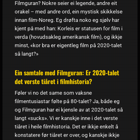
Filmguran? Nokre seier ei legende, andre eit
orakel – med andre ord, ein mystisk skikkelse
innan film-Noreg. Eg drøfta noko eg sjølv har
kjent på med han: Korleis er statusen for film i
verda (hovudsakleg amerikansk film), og ikkje
minst, «kor bra er eigentleg film på 2020-talet
så langt?»
Ein samtale med Filmguran: Er 2020-talet
det verste tiåret i filmhistoria?
Føler vi no det same som vaksne
filmentusiastar følte på 80-talet? Ja, både eg
og Filmguran har ei kjensle av at 2020-talet så
langt «sucks». Vi er kanskje inne i det verste
tiåret i heile filmhistoria. Det er ikkje enkelt å
konstatere før tiåret er over, og kanskje ikkje