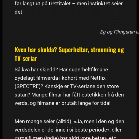
før langt ut på trettitalet – men instinktet seier
det.
Eg og Filmguran e
Kven har skulda? Superheltar, strauming og
TV-seriar
Så kva har skjedd? Har superheltfilmane
øydelagt filmverda i kohort med Netflix
(SPECTRE)? Kanskje er TV-seriane den store
satan? Mange filmar har fått estetikken frå den
verda, og filmane er brutalt lange for tida!
Men mange seier (alltid): «Ja, men i den og den
verdsdelen er dei inne i si beste periode», eller
«smalfilmen (indie) har aldri vore betre», etc.