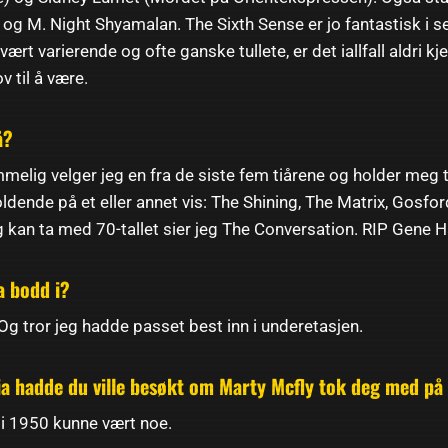
 og M. Night Shyamalan. The Sixth Sense er jo fantastisk i s
vært varierende og ofte ganske tullete, er det iallfall aldri kj
ov til å være.
å?
elig velger jeg en fra de siste fem tiårene og holder meg til
oldende på et eller annet vis: The Shining, The Matrix, Gosfo
g kan ta med 70-tallet sier jeg The Conversation. RIP Gene
ha bodd i?
 Og tror jeg hadde passet best inn i underetasjen.
oria hadde du ville besøkt om Marty Mcfly tok deg med på
 i 1950 kunne vært noe.