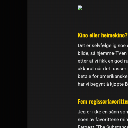
Kino eller heimekino?
Det er selvfølgelig noe
bilde, så hjemme-TVen f
etter at vi fikk en god r
akkurat når det passer 
betale for amerikanske
har vi begynt å kjøpte
Fem regissørfavoritte
Jeg er ikke en sånn som
noen av favorittene min
Fargeat (The Substance