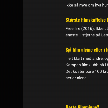
ikke så mye om hva hun 
Største filmskuffelse h
Free fire (2016). Ikke 
eneste 1 stjerne på Le
Sjå film aleine eller 
Helt klart med andre, o
Kampen filmklubb nå i å
Det koster bare 100 kro
serier alene.
Beste filmminne?