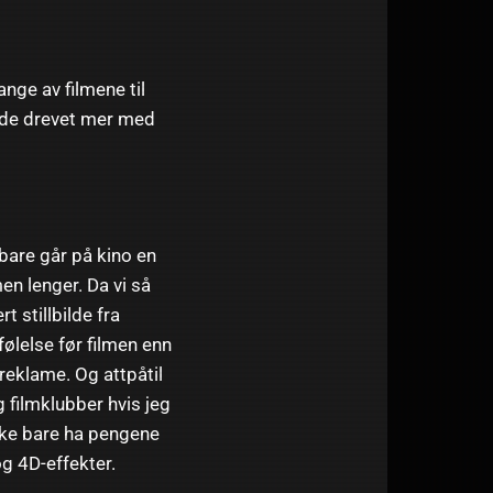
ange av filmene til
rde drevet mer med
bare går på kino en
men lenger. Da vi så
 stillbilde fra
følelse før filmen enn
reklame. Og attpåtil
g filmklubber hvis jeg
ikke bare ha pengene
og 4D-effekter.