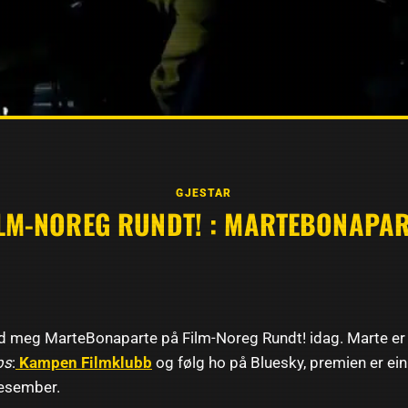
GJESTAR
ILM-NOREG RUNDT! : MARTEBONAPAR
med meg MarteBonaparte på Film-Noreg Rundt! idag. Marte er
ps
:
Kampen Filmklubb
og følg ho på Bluesky, premien er ei
desember.