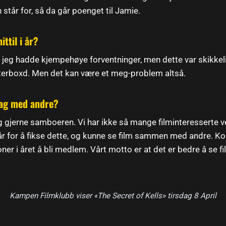
står for, så da går poenget til Jamie.
ittil i år?
at jeg hadde kjempehøye forventninger, men dette var skikkeli
tterboxd. Men det kan være et meg-problem altså.
i lag med andre?
g gjerne samboeren. Vi har ikke så mange filminteresserte ve
r for å fikse dette, og kunne se film sammen med andre. Kom
ner i året å bli medlem. Vårt motto er at det er bedre å se
Kampen Filmklubb viser «The Secret of Kells» tirsdag 8 April