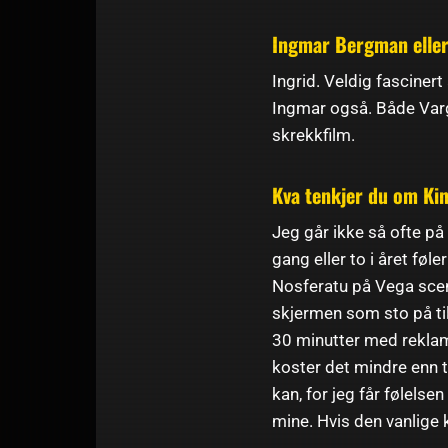
Ingmar Bergman elle
Ingrid. Veldig fascinert
Ingmar også. Både Varg
skrekkfilm.
Kva tenkjer du om Ki
Jeg går ikke så ofte på
gang eller to i året føl
Nosferatu på Vega scene
skjermen som sto på til
30 minutter med reklame
koster det mindre enn t
kan, for jeg får følelse
mine. Hvis den vanlige 