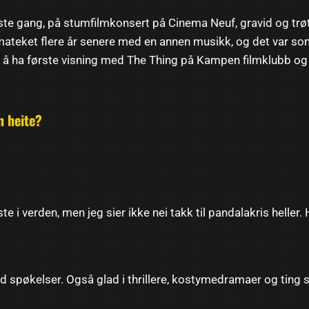
ste gang, på stumfilmkonsert på Cinema Neuf, gravid og trøt
mateket flere år senere med en annen musikk, og det var som
 å ha første visning med The Thing på Kampen filmklubb og 
n heite?
ste i verden, men jeg sier ikke nei takk til pandalakris heller
d spøkelser. Også glad i thrillere, kostymedramaer og ting s