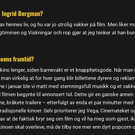
r Ingrid Bergman?
 av hennes liv, og hu var jo utrolig vakker på film. Men liker m
timmen og Viskningar och rop gjør at jeg tenker at han bu
noens framtid?
 kino lenger, siden barnevakt er et knapphetsgode. Når man 
er man virkelig at for hver gang blir billettene dyrere og rekla
 i januar ble vi møtt med stemningsfull musikk og et vakkert
 filmen begynte til annonsert tid. Dette gir en ganske annen 
, bråkete trailere – etterfulgt av enda et par minutter med 
radisjonelle kinoer. Selv prioriterer jeg Vega, Cinemateket o
n av at de faktisk bryr seg om film og vil ha meg som gjest, 
kinoen skal overleve, må de tilby noe mer enn dyrt popcorn 