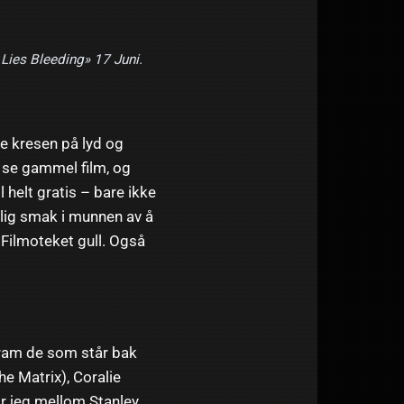
Lies Bleeding» 17 Juni.
ke kresen på lyd og
å se gammel film, og
il helt gratis – bare ikke
rlig smak i munnen av å
Filmoteket gull. Også
 fram de som står bak
e Matrix), Coralie
r jeg mellom Stanley