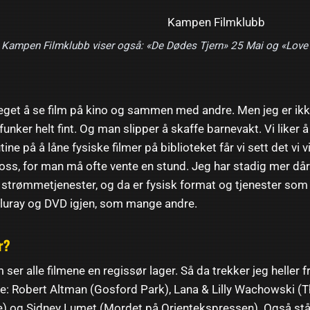
Kampen Filmklubb viser også: «De Dødes Tjern» 25 Mai og «Love 
 eget å se film på kino og sammen med andre. Men jeg er ik
unker helt fint. Og man slipper å skaffe barnevakt. Vi liker 
utine på å låne fysiske filmer på biblioteket får vi sett det vi v
oss, for man må ofte vente en stund. Jeg har stadig mer då
 strømmetjenester, og da er fysisk format og tjenester som 
 Bluray og DVD igjen, som mange andre.
r?
 ser alle filmene en regissør lager. Så da trekker jeg heller
e: Robert Altman (Gosford Park), Lana & Lilly Wachowski (Th
) og Sidney Lumet (Mordet på Orientekspressen). Også stå