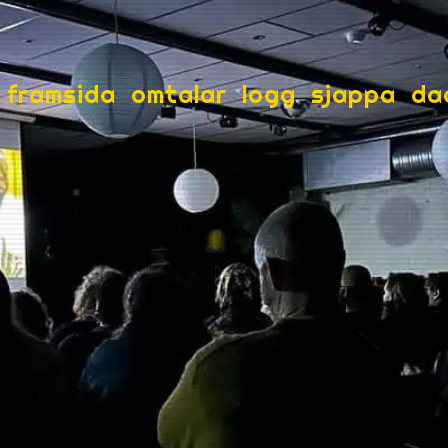
framsida
omtalar
logg
sjappa
da