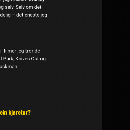
eg selv. Selv om det
edelig – det eneste jeg
 filmer jeg tror de
rd Park, Knives Out og
 Hackman.
 ein kjøretur?