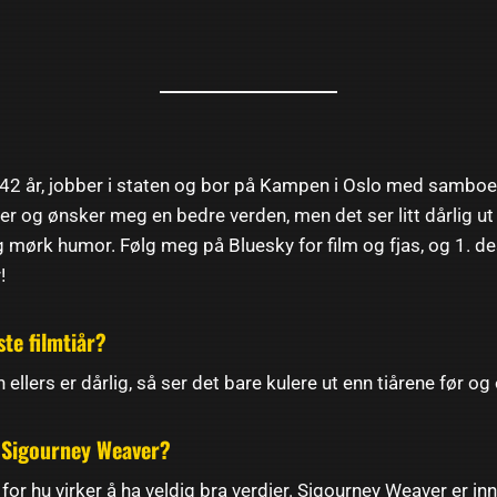
 42 år, jobber i staten og bor på Kampen i Oslo med samboer
er og ønsker meg en bedre verden, men det ser litt dårlig ut 
 og mørk humor. Følg meg på Bluesky for film og fjas, og 1
er!
ste filmtiår?
 ellers er dårlig, så ser det bare kulere ut enn tiårene før og 
r Sigourney Weaver?
for hu virker å ha veldig bra verdier. Sigourney Weaver er inn