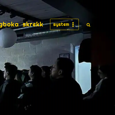
gboka
skrekk
system