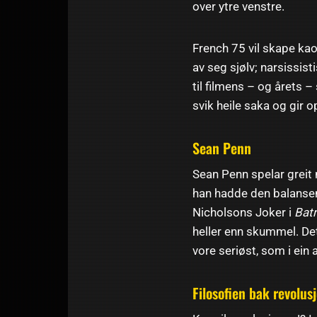
over ytre venstre.
French 75 vil skape kao
av seg sjølv; narsissist
til filmens – og årets 
svik heile saka og gir 
Sean Penn
Sean Penn spelar greit 
han hadde den balansen
Nicholsons Joker i
Bat
heller enn skummel. Det
vore seriøst, som i ein
Filosofien bak revolus