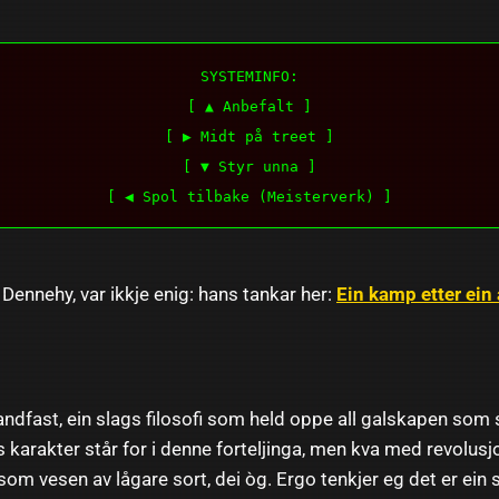
SYSTEMINFO:
[ ▲ Anbefalt ]
[ ▶ Midt på treet ]
[ ▼ Styr unna ]
[ ◀ Spol tilbake (Meisterverk) ]
Dennehy, var ikkje enig: hans tankar her:
Ein kamp etter ein
dfast, ein slags filosofi som held oppe all galskapen som s
karakter står for i denne forteljinga, men kva med revolus
som vesen av lågare sort, dei òg. Ergo tenkjer eg det er ein 