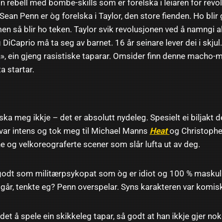
n rebell med bombe-skills som er forelska i leiaren for revol
ean Penn er òg forelska i Taylor, den store fienden. Ho blir 
en så blir ho teken. Taylor svik revolusjonen ved å namngi al
g DiCaprio må ta seg av barnet. 16 år seinare lever dei i skju
», ein gjeng rasistiske taparar. Omsider finn denne macho-m
ta startar.
ka meg ikkje – det er absolutt nydeleg. Spesielt ei biljakt d
 var intens og tok meg til Michael Manns
Heat
og Christoph
e og velkoreograferte scener som slår lufta ut av deg.
godt som militærpsykopat som òg er idiot og 100 % maskul
 går, tenkte eg? Penn overspelar. Syns karakteren var komis
et å spele ein skikkeleg tapar, så godt at han ikkje gjer nok