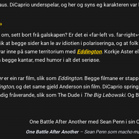
laus. DiCaprio underspelar, og her og syns eg karakteren var
»
om, sett bort frå galskapen? Er det ei «far-left vs. far-right
lik at begge sider kan le av idiotien i polariseringa, og at fol
 var inne på same territorium med
Eddington
. Korkje Aster e
å begge kantar, med humor i alt det seriøse.
er
er ein rar film, slik som
Eddington
. Begge filmane er sta
ington
, og det same gjeld Anderson sin film. DiCaprio spring
ndig fråverande, slik som The Dude i
The Big Lebowski
. Og B
One Battle After Another
– Sean Penn som macho-ma