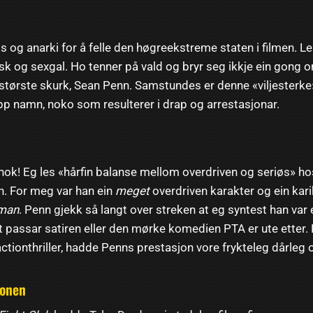
s og anarki for å felle den høgreekstreme staten i filmen. 
isk og sexgal. Ho tenner på vald og bryr seg ikkje ein gong om
– største skurk, Sean Penn. Samstundes er denne «viljesterke»
opp namn, noko som resulterer i drap og arrestasjonar.
nok! Eg les «hårfin balanse mellom overdriven og seriøs» hos 
. For meg var han ein
meget
overdriven karakter og ein kar
man
. Penn gjekk så langt over streken at eg syntest han var
 passar satiren eller den mørke komedien PTA er ute etter. 
 actionthriller, hadde Penns prestasjon vore frykteleg dårleg
jonen