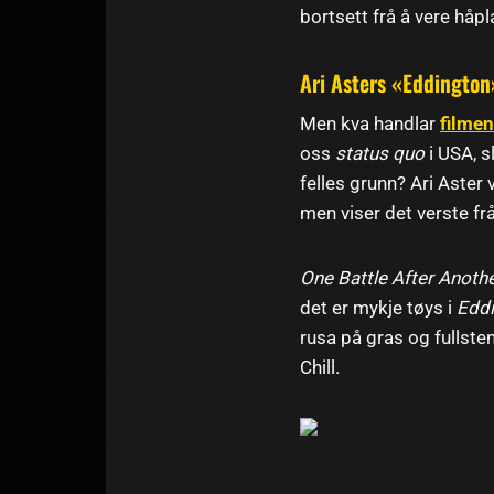
bortsett frå å vere håp
Ari Asters «Eddington
Men kva handlar
filmen
oss
status quo
i USA, s
felles grunn? Ari Aster
men viser det verste fr
One Battle After Anoth
det er mykje tøys i
Edd
rusa på gras og fullste
Chill.