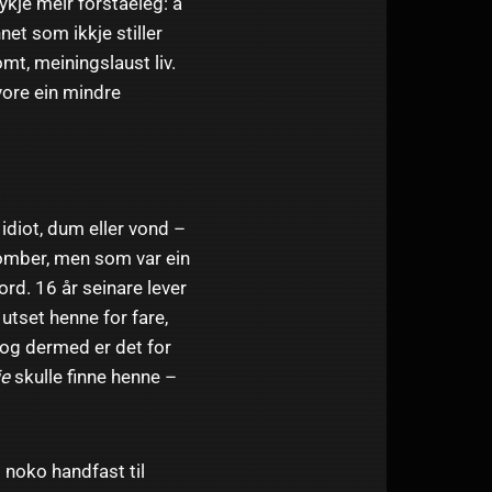
ykje meir forståeleg: å
et som ikkje stiller
mt, meiningslaust liv.
ore ein mindre
 idiot, dum eller vond –
 bomber, men som var ein
ord. 16 år seinare lever
utset henne for fare,
, og dermed er det for
je
skulle finne henne –
 noko handfast til