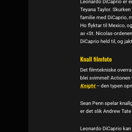
Leonardo DiCaprio er ei
Teyana Taylor. Skurken S
familie med DiCaprio, m
Ho flyktar til Mexico, o
av «St. Nicolas-ordenen
DiCaprio held til, og jak
Knall filmfoto
Det filmtekniske overras
blei svimmel! Actionen
Knight
– den typen opn
Sean Penn spelar knall
er det slik Andrew Tate
Leonardo DiCaprio kan d