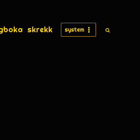
gboka
skrekk
system