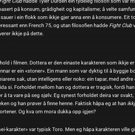
Fight Club
hadde Tyler Durden ein tydeleg filosofi som var m
sert på konsum, grådigheit og kapitalisme; å velte samfunn
auer i ein flokk som ikkje gjer anna enn å konsumere. Eit to
eressant enn French 75, og utan filosofien hadde
Fight Club
v
verer ikkje på dette.
rhold i filmen. Dottera er den einaste karakteren som ikkje er
ennar er ein «stoner». Ein mann som var dyktig til å byggje
eiarens sak, utan intelligens eller noko: ein tapar, med andre 
da si. Forholdet mellom han og dottera er tragisk, fordi han 
r å ta vare på seg sjølv. Eg synest forholdet deira var svakt
 teken og han prøver å finne henne. Faktisk håpa eg at han
ikk
 fortener. Og kva om mora dukka opp igjen?
ei-karakter» var typisk Toro. Men eg håpa karakteren ville gi