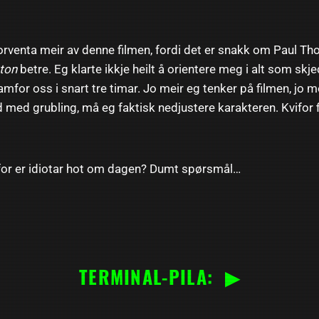
forventa meir av denne filmen, fordi det er snakk om Paul 
ton
betre. Eg klarte ikkje heilt å orientere meg i alt som skj
mfor oss i snart tre timar. Jo meir eg tenker på filmen, jo m
nd med grubling, må eg faktisk nedjustere karakteren. Kvifor 
vifor er idiotar hot om dagen? Dumt spørsmål…
TERMINAL-PILA: ▶