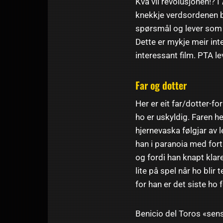
Kva vil revolusjonen!? I
knekkje verdsordenen ba
spørsmål og lever som s
Dette er mykje meir int
interessant film. PTA le
Far og dotter
Her er eit far/dotter-fo
ho er uskyldig. Faren h
hjernevaska følgjar av l
han i paranoia med forti
og fordi han knapt klare
lite på spel når ho blir
for han er det siste ho
Benicio del Toros «sens