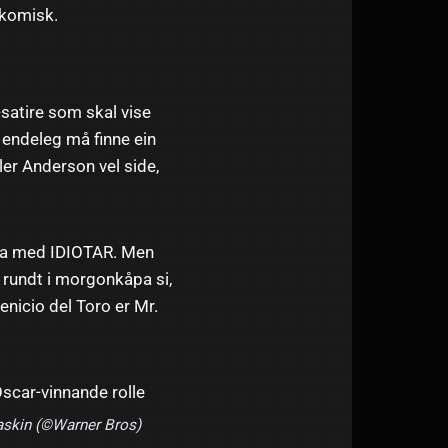
 komisk.
»-satire som skal vise
k endeleg må finne ein
ller Anderson vel side,
ppa med IDIOTAR. Men
 rundt i morgonkåpa si,
enicio del Toro er Mr.
skin (©Warner Bros)