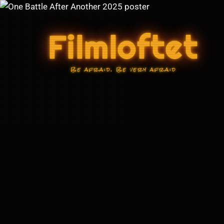
Skip
to
Filmloftet
content
Be afraid. Be very afraid