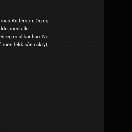
Thomas Anderson. Og eg
edde, med alle
eir eg mislikar han. No
filmen fekk sånn skryt,