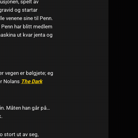
usjonen, spelt av
gravid og startar
le venene sine til Penn.
l. Penn har blitt medlem
askina ut kvar jenta og
er vegen er bølgjete; eg
er Nolans
The Dark
in. Måten han går på…
k.
o stort ut av seg,